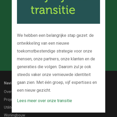
Kom bij ons op de
koffie
En we kijken samen naar uw project
We hebben een belangrijke stap gezet: de
ontwikkeling van een nieuwe
CONTACT MET ONS OPNEMEN
toekomstbestendige strategie voor onze
mensen, onze partners, onze klanten en de
generaties die volgen. Daarom zul je ook
steeds vaker onze vernieuwde identiteit
gaan zien. Met één groep, vijf expertises en
Navigatie
een nieuw gezicht.
Over ons
Projecten
Lees meer over onze transitie
Utiliteitsbouw
Woningbouw