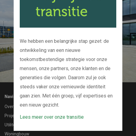
Kom bij ons op de
koffie
En we kijken samen naar uw project
We hebben een belangrijke stap gezet: de
ontwikkeling van een nieuwe
CONTACT MET ONS OPNEMEN
toekomstbestendige strategie voor onze
mensen, onze partners, onze klanten en de
generaties die volgen. Daarom zul je ook
steeds vaker onze vernieuwde identiteit
gaan zien. Met één groep, vijf expertises en
Navigatie
een nieuw gezicht.
Over ons
Projecten
Lees meer over onze transitie
Utiliteitsbouw
Woningbouw