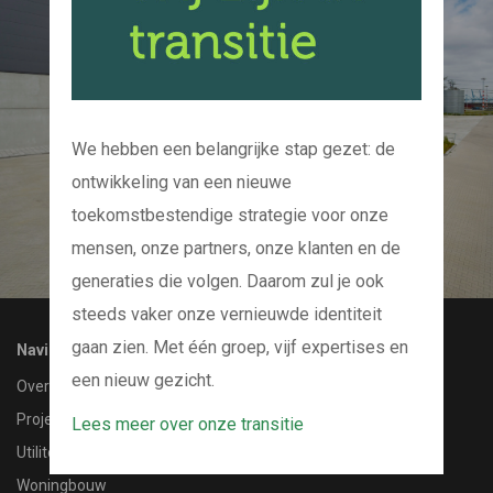
Kom bij ons op de
koffie
En we kijken samen naar uw project
We hebben een belangrijke stap gezet: de
ontwikkeling van een nieuwe
CONTACT MET ONS OPNEMEN
toekomstbestendige strategie voor onze
mensen, onze partners, onze klanten en de
generaties die volgen. Daarom zul je ook
steeds vaker onze vernieuwde identiteit
gaan zien. Met één groep, vijf expertises en
Navigatie
een nieuw gezicht.
Over ons
Projecten
Lees meer over onze transitie
Utiliteitsbouw
Woningbouw