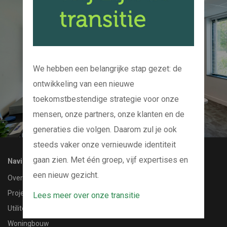
Kom bij ons op de
koffie
En we kijken samen naar uw project
We hebben een belangrijke stap gezet: de
ontwikkeling van een nieuwe
CONTACT MET ONS OPNEMEN
toekomstbestendige strategie voor onze
mensen, onze partners, onze klanten en de
generaties die volgen. Daarom zul je ook
steeds vaker onze vernieuwde identiteit
gaan zien. Met één groep, vijf expertises en
Navigatie
een nieuw gezicht.
Over ons
Projecten
Lees meer over onze transitie
Utiliteitsbouw
Woningbouw