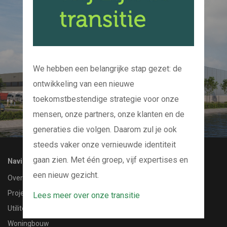
Kom bij ons op de
koffie
En we kijken samen naar uw project
We hebben een belangrijke stap gezet: de
ontwikkeling van een nieuwe
CONTACT MET ONS OPNEMEN
toekomstbestendige strategie voor onze
mensen, onze partners, onze klanten en de
generaties die volgen. Daarom zul je ook
steeds vaker onze vernieuwde identiteit
gaan zien. Met één groep, vijf expertises en
Navigatie
een nieuw gezicht.
Over ons
Projecten
Lees meer over onze transitie
Utiliteitsbouw
Woningbouw