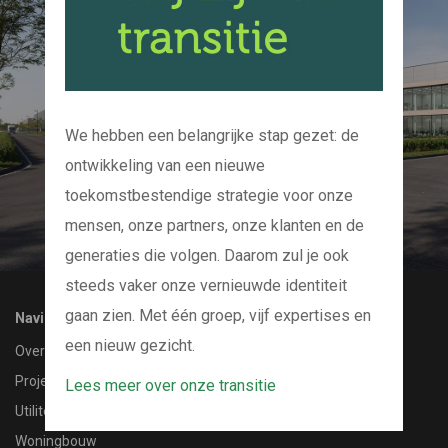
Kom bij ons op de
koffie
En we kijken samen naar uw project
We hebben een belangrijke stap gezet: de
ontwikkeling van een nieuwe
CONTACT MET ONS OPNEMEN
toekomstbestendige strategie voor onze
mensen, onze partners, onze klanten en de
generaties die volgen. Daarom zul je ook
steeds vaker onze vernieuwde identiteit
gaan zien. Met één groep, vijf expertises en
Navigatie
een nieuw gezicht.
Over ons
Projecten
Lees meer over onze transitie
Utiliteitsbouw
Woningbouw