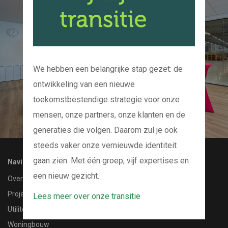
Kom bij ons op de
koffie
En we kijken samen naar uw project
We hebben een belangrijke stap gezet: de
ontwikkeling van een nieuwe
CONTACT MET ONS OPNEMEN
toekomstbestendige strategie voor onze
mensen, onze partners, onze klanten en de
generaties die volgen. Daarom zul je ook
steeds vaker onze vernieuwde identiteit
gaan zien. Met één groep, vijf expertises en
Navigatie
een nieuw gezicht.
Over ons
Projecten
Lees meer over onze transitie
Utiliteitsbouw
Woningbouw