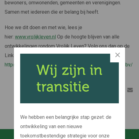
bewoners, omwonenden, gemeenten en verenigingen.
Samen met iedereen die er belang bij heeft.
Hoe we dit doen en met wie, lees je
hier:
www.vrolijkleven.nl
Op de hoogte blijven van alle
ontwikkelingen rondom Vrolijk Leven? Volg ons dan op de
LinkedIn pagina
https://www.linkedin.com/company/bouwbedrijf-vrolijk-bv/
Delen
We hebben een belangrijke stap gezet: de
ontwikkeling van een nieuwe
toekomstbestendige strategie voor onze