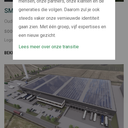
mensen, onze partners, onze klanten en de
generaties die volgen. Daarom zul je ook
SMARTLOG ROOSENDAAL 2
steeds vaker onze vernieuwde identiteit
Oud-Gastel
gaan zien. Met één groep, vijf expertises en
SOORT
BOUWJAAR
een nieuw gezicht.
Logistiek
2026
Lees meer over onze transitie
BEKIJK PROJECT