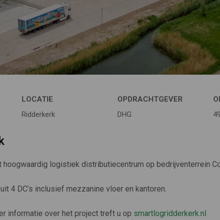
LOCATIE
OPDRACHTGEVER
O
Ridderkerk
DHG
4
k
t hoogwaardig logistiek distributiecentrum op bedrijventerrein Co
uit 4 DC’s inclusief mezzanine vloer en kantoren.
er informatie over het project treft u op
smartlogridderkerk.nl