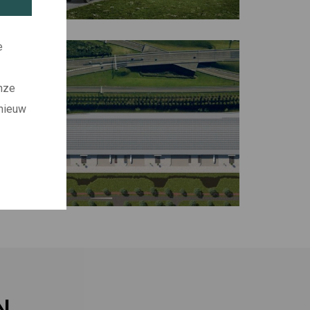
e
onze
 nieuw
N