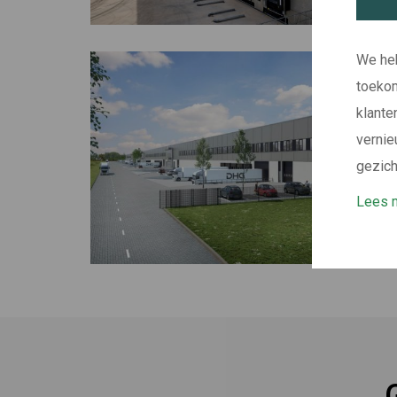
We heb
toekom
klante
vernie
gezich
Lees m