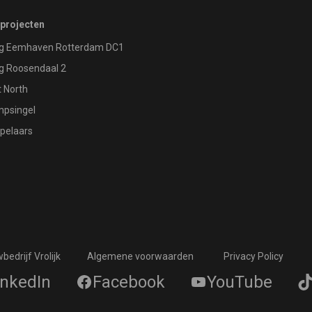
 projecten
g Eemhaven Rotterdam DC1
g Roosendaal 2
 North
psingel
pelaars
edrijf Vrolijk
Algemene voorwaarden
Privacy Policy
inkedIn
Facebook
YouTube