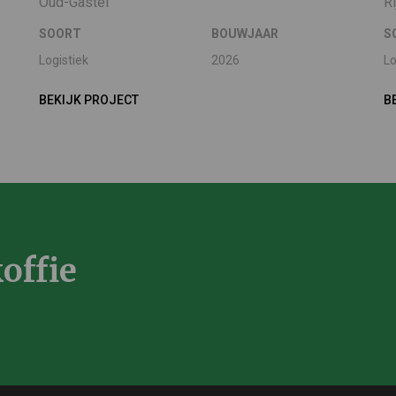
Oud-Gastel
R
SOORT
BOUWJAAR
S
Logistiek
2026
Lo
BEKIJK PROJECT
B
offie