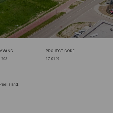
MVANG
PROJECT CODE
9.703
17-0149
rnelisland.