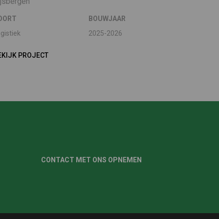
ijsbergen
OORT
BOUWJAAR
gistiek
2025-2026
EKIJK PROJECT
CONTACT MET ONS OPNEMEN