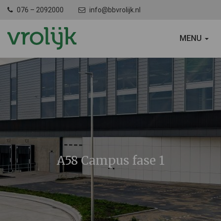
076 – 2092000
info@bbvrolijk.nl
SCHAKEL
MENU
NAVIGATIE
A58 Campus fase 1