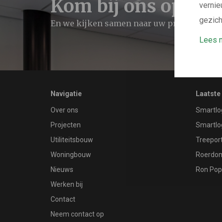
Kom bij ons op de k
vernie
gezich
En we kijken samen naar uw project
Lees m
Navigatie
Laatste
Over ons
Smartlo
Projecten
Smartlo
Utiliteitsbouw
Treeport
Woningbouw
Roerdom
Nieuws
Ron Pop
Werken bij
Contact
Neem contact op