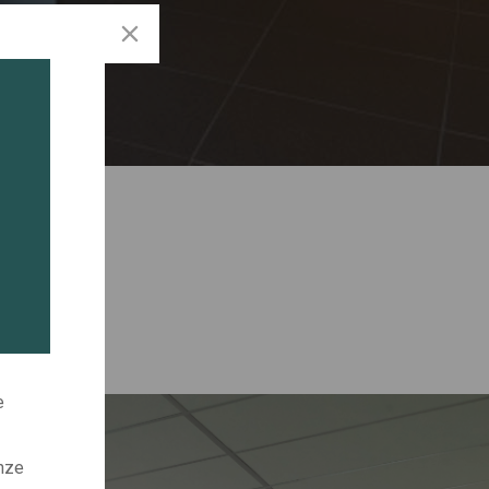
e
onze