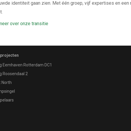
offie
uwde identiteit gaan zien. Met één groep, vijf expertises en een
t.
eer over onze transitie
 projecten
g Eemhaven Rotterdam DC1
g Roosendaal 2
 North
psingel
pelaars