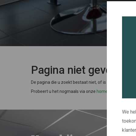
Pagina niet gevonden
De pagina die u zoekt bestaat niet, of is verplaatst of v
Probeert u het nogmaals via onze
homepage
of neem
We heb
toekom
klante