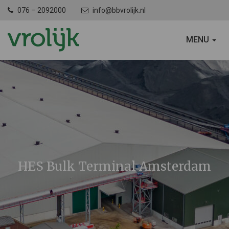
076 – 2092000
info@bbvrolijk.nl
SCHAKEL
MENU
NAVIGATIE
HES Bulk Terminal Amsterdam