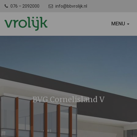
076 – 2092000
info@bbvrolijk.nl
SCHAKEL
MENU
NAVIGATIE
BVG Cornelisland V