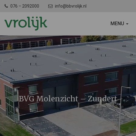
076 – 2092000
info@bbvrolijk.nl
SCHAKEL
MENU
NAVIGATIE
BVG Molenzicht – Zundert