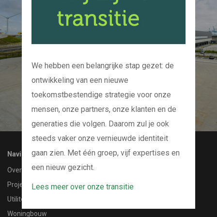
Kom bij ons op de
koffie
En we kijken samen naar uw project
We hebben een belangrijke stap gezet: de
ontwikkeling van een nieuwe
CONTACT MET ONS OPNEMEN
toekomstbestendige strategie voor onze
mensen, onze partners, onze klanten en de
generaties die volgen. Daarom zul je ook
steeds vaker onze vernieuwde identiteit
gaan zien. Met één groep, vijf expertises en
Navigatie
een nieuw gezicht.
Over ons
Projecten
Lees meer over onze transitie
Utiliteitsbouw
Woningbouw