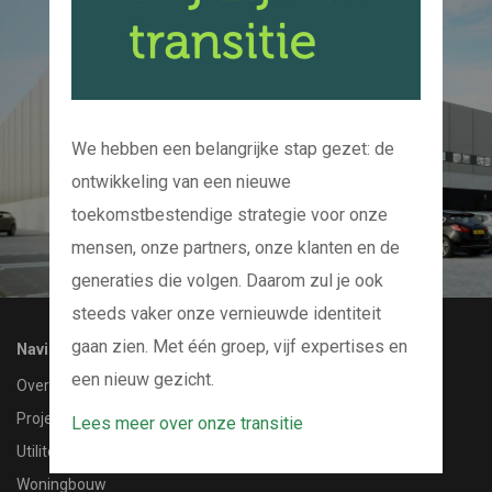
Kom bij ons op de
koffie
En we kijken samen naar uw project
We hebben een belangrijke stap gezet: de
ontwikkeling van een nieuwe
CONTACT MET ONS OPNEMEN
toekomstbestendige strategie voor onze
mensen, onze partners, onze klanten en de
generaties die volgen. Daarom zul je ook
steeds vaker onze vernieuwde identiteit
gaan zien. Met één groep, vijf expertises en
Navigatie
een nieuw gezicht.
Over ons
Projecten
Lees meer over onze transitie
Utiliteitsbouw
Woningbouw