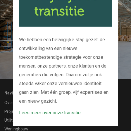
Kom bij ons op de
koffie
En we kijken samen naar uw project
We hebben een belangrijke stap gezet: de
ontwikkeling van een nieuwe
CONTACT MET ONS OPNEMEN
toekomstbestendige strategie voor onze
mensen, onze partners, onze klanten en de
generaties die volgen. Daarom zul je ook
steeds vaker onze vernieuwde identiteit
gaan zien. Met één groep, vijf expertises en
Navigatie
een nieuw gezicht.
Over ons
Projecten
Lees meer over onze transitie
Utiliteitsbouw
Woningbouw