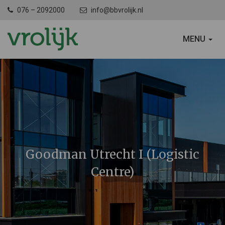
076 – 2092000
info@bbvrolijk.nl
SCHAKEL
MENU
NAVIGATIE
Goodman Utrecht I (Logistic
Centre)