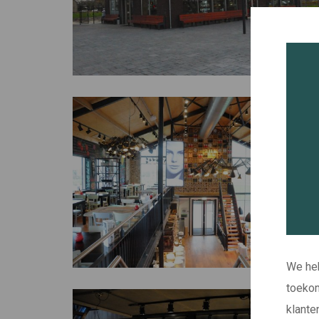
We heb
toekom
klante