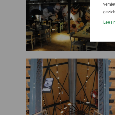
vernie
gezich
Lees m