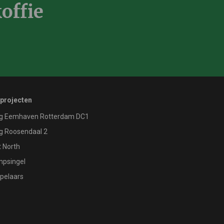
offie
 projecten
g Eemhaven Rotterdam DC1
g Roosendaal 2
 North
psingel
pelaars