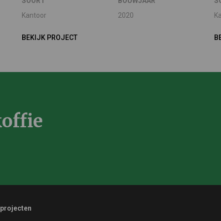
SOORT
BOUWJAAR
S
Kantoor
2020
K
BEKIJK PROJECT
B
offie
 projecten