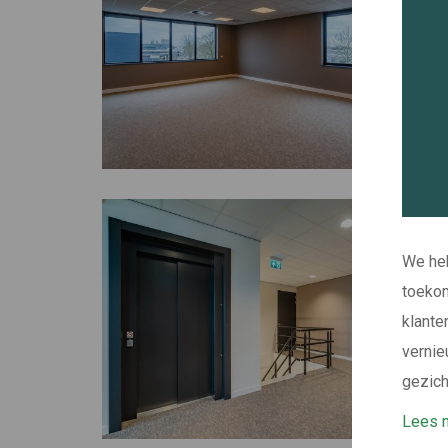
We heb
toekom
klante
vernie
gezich
Lees m