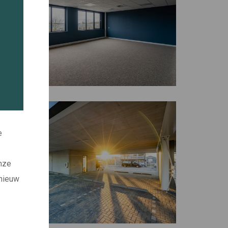
e
onze
 nieuw