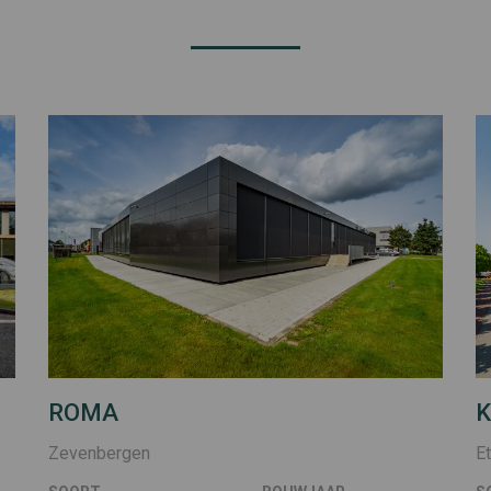
ROMA
K
Zevenbergen
E