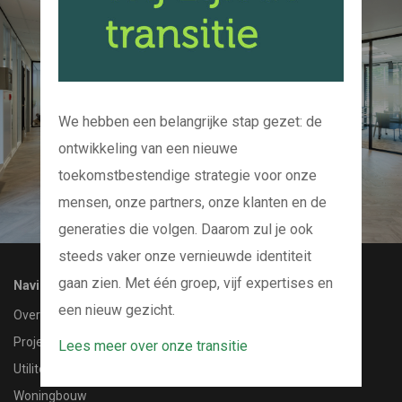
Kom bij ons op de
koffie
En we kijken samen naar uw project
We hebben een belangrijke stap gezet: de
ontwikkeling van een nieuwe
CONTACT MET ONS OPNEMEN
toekomstbestendige strategie voor onze
mensen, onze partners, onze klanten en de
generaties die volgen. Daarom zul je ook
steeds vaker onze vernieuwde identiteit
gaan zien. Met één groep, vijf expertises en
Navigatie
een nieuw gezicht.
Over ons
Projecten
Lees meer over onze transitie
Utiliteitsbouw
Woningbouw