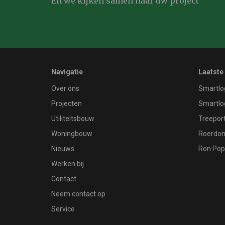
En we kijken samen naar uw project
Navigatie
Laatste
Over ons
Smartlo
Projecten
Smartlo
Utiliteitsbouw
Treeport
Woningbouw
Roerdom
Nieuws
Ron Pop
Werken bij
Contact
Neem contact op
Service