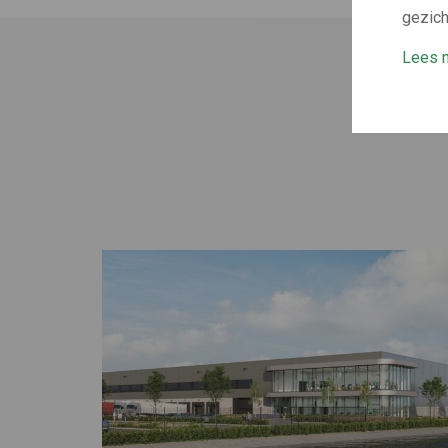
gezich
Lees m