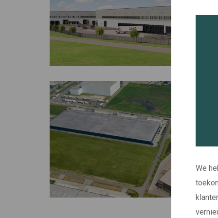
We heb
toekom
klante
vernie