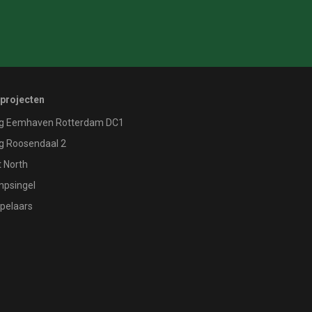
 projecten
g Eemhaven Rotterdam DC1
g Roosendaal 2
 North
psingel
pelaars