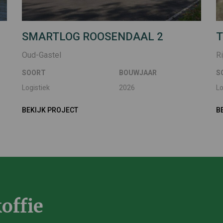
SMARTLOG ROOSENDAAL 2
T
Oud-Gastel
R
SOORT
BOUWJAAR
S
Logistiek
2026
Lo
BEKIJK PROJECT
B
offie