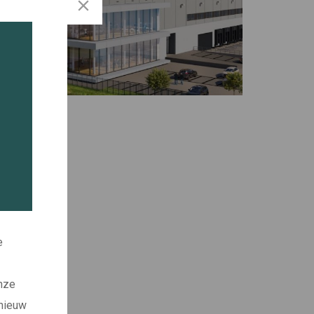
e
onze
 nieuw