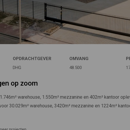
OPDRACHTGEVER
OMVANG
P
DHG
48.500
1
gen op zoom
1.746m² warehouse, 1.550m² mezzanine en 402m² kantoor oplever
d voor 30.029m² warehouse, 3420m² mezzanine en 1224m² kantoo
meer projecten