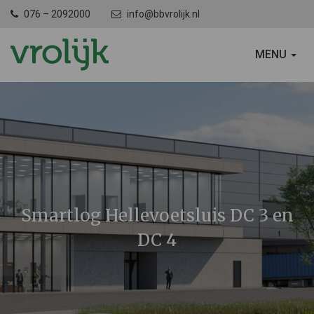
076 – 2092000
info@bbvrolijk.nl
SCHAKEL
MENU
NAVIGATIE
Smartlog Hellevoetsluis DC 3 en
DC 4