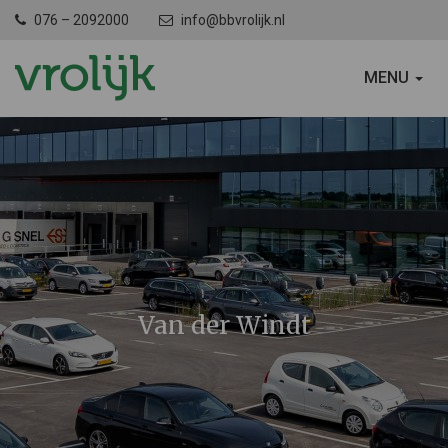
076 – 2092000
info@bbvrolijk.nl
SCHAKEL
MENU
NAVIGATIE
Van der Windt