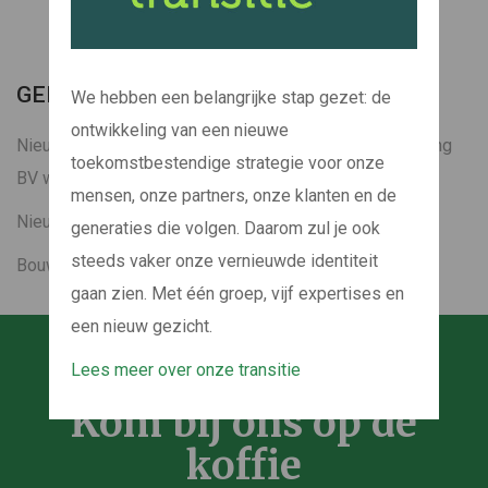
GERELATEERDE BERICHTEN
We hebben een belangrijke stap gezet: de
ontwikkeling van een nieuwe
Nieuwbouw distributiecomplex Van der Windt Verpakking
toekomstbestendige strategie voor onze
BV wordt BREEAM uitgevoerd
mensen, onze partners, onze klanten en de
Nieuwbouw voor Connect Products in Meerkerk
generaties die volgen. Daarom zul je ook
steeds vaker onze vernieuwde identiteit
Bouwbedrijf Vrolijk gaat naar Engeland
gaan zien. Met één groep, vijf expertises en
een nieuw gezicht.
Lees meer over onze transitie
Kom bij ons op de
koffie