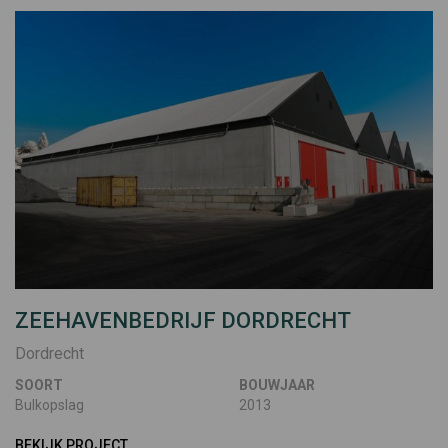
ZEEHAVENBEDRIJF DORDRECHT
Dordrecht
SOORT
BOUWJAAR
Bulkopslag
2013
BEKIJK PROJECT