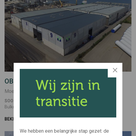
OBM MOERDIJK
Moerdijk
SOORT
BOUWJAAR
Bulkopslag
2018
BEKIJK PROJECT
We hebben een belangrijke stap gezet: de