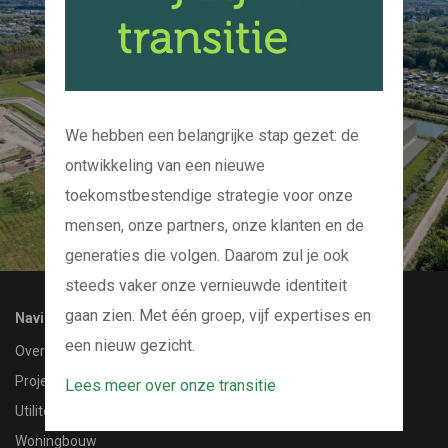
Kom bij ons op de
koffie
En we kijken samen naar uw project
We hebben een belangrijke stap gezet: de
ontwikkeling van een nieuwe
CONTACT MET ONS OPNEMEN
toekomstbestendige strategie voor onze
mensen, onze partners, onze klanten en de
generaties die volgen. Daarom zul je ook
steeds vaker onze vernieuwde identiteit
gaan zien. Met één groep, vijf expertises en
Navigatie
een nieuw gezicht.
Over ons
Projecten
Lees meer over onze transitie
Utiliteitsbouw
Woningbouw