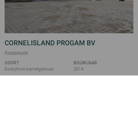
CORNELISLAND PROGAM BV
Ridderkerk
SOORT
BOUWJAAR
Bedrijfsverzamelgebouw
2014
BEKIJK PROJECT
Kom bij ons op de