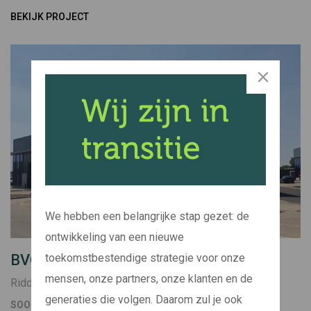
BEKIJK PROJECT
We hebben een belangrijke stap gezet: de
ontwikkeling van een nieuwe
toekomstbestendige strategie voor onze
BVG SPOORMAKER FASE 3 & 4
mensen, onze partners, onze klanten en de
Ridderkerk
generaties die volgen. Daarom zul je ook
SOORT
BOUWJAAR